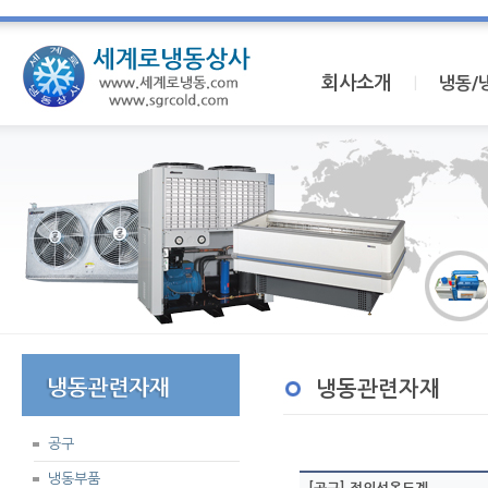
회사소개
I
냉동/
냉동관련자재
공구
냉동부품