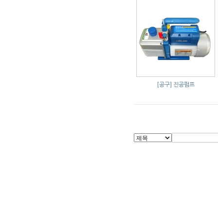
[공구]
진공펌프