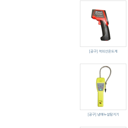
[공구]
적외선온도계
[공구]
냉매누설탐지기