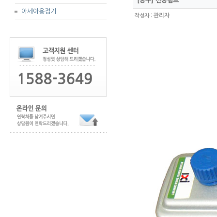
[공구] 진공펌프
아세아용접기
:
관리자
작성자