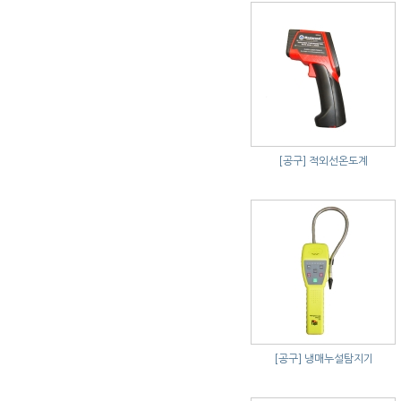
[공구]
적외선온도계
[공구]
냉매누설탐지기