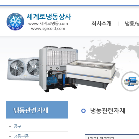
회사소개
I
냉동/
냉동관련자재
공구
냉동부품