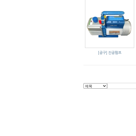
[공구]
진공펌프