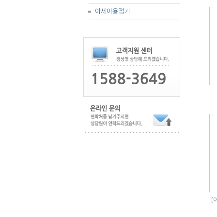
아세아용접기
[