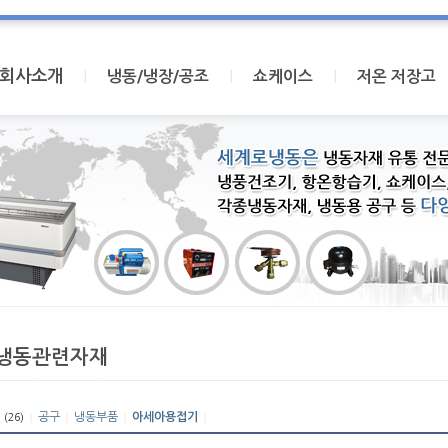
회사소개
I
I
I
냉동/냉장/공조
쇼케이스
저온 저장고
냉동관련자재
체
공구
냉동부품
아세아용접기
(26)
|
|
|
|