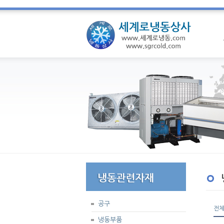
공구
전
냉동부품