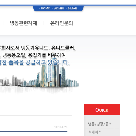
I
I
냉동관련자재
온라인문의
냉동/냉장/공조
TOTAL 26
쇼케이스